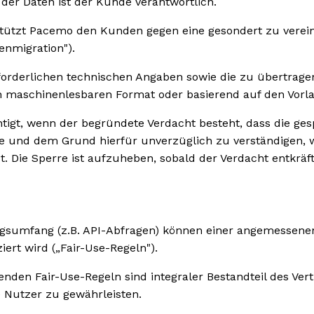
 der Daten ist der Kunde verantwortlich.
stützt Pacemo den Kunden gegen eine gesondert zu verei
enmigration").
forderlichen technischen Angaben sowie die zu übertrage
en maschinenlesbaren Format oder basierend auf den Vorl
htigt, wenn der begründete Verdacht besteht, dass die ge
re und dem Grund hierfür unverzüglich zu verständigen, 
 Die Sperre ist aufzuheben, sobald der Verdacht entkräfte
umfang (z.B. API-Abfragen) können einer angemessenen 
rt wird („Fair-Use-Regeln").
ltenden Fair-Use-Regeln sind integraler Bestandteil des 
e Nutzer zu gewährleisten.