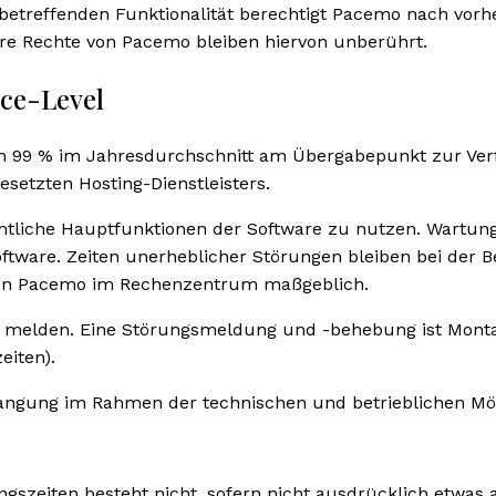
etreffenden Funktionalität berechtigt Pacemo nach vorh
re Rechte von Pacemo bleiben hiervon unberührt.
ice-Level
t von 99 % im Jahresdurchschnitt am Übergabepunkt zur V
etzten Hosting-Dienstleisters.
sämtliche Hauptfunktionen der Software zu nutzen. Wartun
oftware. Zeiten unerheblicher Störungen bleiben bei der 
 von Pacemo im Rechenzentrum maßgeblich.
 melden. Eine Störungsmeldung und -behebung ist Monta
eiten).
angung im Rahmen der technischen und betrieblichen Mög
gszeiten besteht nicht, sofern nicht ausdrücklich etwas 