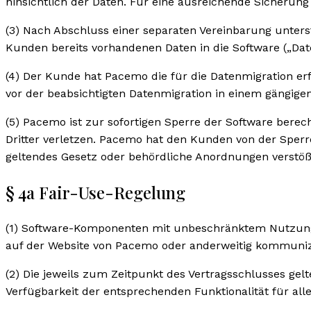
hinsichtlich der Daten. Für eine ausreichende Sicherung
(3) Nach Abschluss einer separaten Vereinbarung unter
Kunden bereits vorhandenen Daten in die Software („Dat
(4) Der Kunde hat Pacemo die für die Datenmigration er
vor der beabsichtigten Datenmigration in einem gängig
(5) Pacemo ist zur sofortigen Sperre der Software berec
Dritter verletzen. Pacemo hat den Kunden von der Sper
geltendes Gesetz oder behördliche Anordnungen verstößt.
§ 4a Fair-Use-Regelung
(1) Software-Komponenten mit unbeschränktem Nutzungs
auf der Website von Pacemo oder anderweitig kommunizie
(2) Die jeweils zum Zeitpunkt des Vertragsschlusses ge
Verfügbarkeit der entsprechenden Funktionalität für all